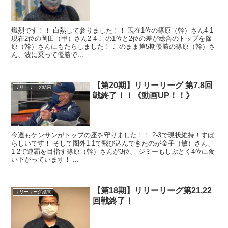
熾烈です！！ 白熱して参りました！！ 現在1位の篠原（幹）さん4-1
現在2位の岡田（甲）さん2-4 この1位と2位の差が総合のトップを篠
原（幹）さんにもたらしました！ このまま第5期優勝の篠原（幹）さ
ん、波に乗って優勝で...
【第20期】リリーリーグ 第7,8回
リリーリーグ結果
戦終了！！《動画UP！！》
今週もケンサンがトップの座を守りました！！ 2-3で現状維持！すば
らしいです！ そして圏外1-1で飛び込んできたのが金子（敏）さん、
1-2で連覇を目指す篠原（幹）さんが3位、 ジミーもしぶとく4位に食
い下がっています！ ...
【第18期】リリーリーグ第21,22
リリーリーグ結果
回戦終了！