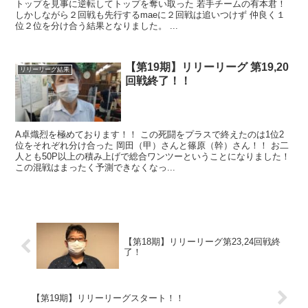
トップを見事に逆転してトップを奪い取った 若手チームの有本君！
しかしながら２回戦も先行するmaeに２回戦は追いつけず 仲良く１
位２位を分け合う結果となりました。 ...
【第19期】リリーリーグ 第19,20
リリーリーグ結果
回戦終了！！
A卓熾烈を極めております！！ この死闘をプラスで終えたのは1位2
位をそれぞれ分け合った 岡田（甲）さんと篠原（幹）さん！！ お二
人とも50P以上の積み上げで総合ワンツーということになりました！
この混戦はまったく予測できなくなっ...
【第18期】リリーリーグ第23,24回戦終
了！
【第19期】リリーリーグスタート！！