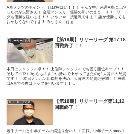
A卓メンツのポイント、ほぼ横ばい！！！ そんな中、来週A卓に上が
ったのが矢野さん！ 金曜マンスリー優勝の勢いのまま、リリーリー
グも優勝を狙います！！ いやいや、接近戦ですよ！ 誰が優勝しても
おかしくないですよ！ みなさん！はぁ...
【第19期】リリーリーグ 第17,18
リリーリーグ結果
回戦終了！！
本日はシャッフル卓！！ 上位陣シャッフルでも固く順位キープ！！
そして△137.0からものすごい勢いで上がってきたのが 大背戸の兄貴
です！！ 本日メンホン四暗刻を決め、大背戸の兄貴絶好調！！ 来週
はA卓で今度はトップを狙います！！...
【第18期】リリーリーグ第11,12
リリーリーグ結果
回戦終了！
若手チームと中年チームの鍔迫り合い！ １回戦、中年チームmaeの