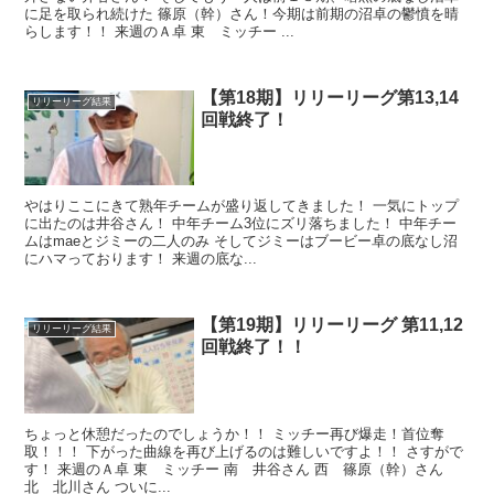
に足を取られ続けた 篠原（幹）さん！今期は前期の沼卓の鬱憤を晴
らします！！ 来週のＡ卓 東 ミッチー ...
【第18期】リリーリーグ第13,14
リリーリーグ結果
回戦終了！
やはりここにきて熟年チームが盛り返してきました！ 一気にトップ
に出たのは井谷さん！ 中年チーム3位にズリ落ちました！ 中年チー
ムはmaeとジミーの二人のみ そしてジミーはブービー卓の底なし沼
にハマっております！ 来週の底な...
【第19期】リリーリーグ 第11,12
リリーリーグ結果
回戦終了！！
ちょっと休憩だったのでしょうか！！ ミッチー再び爆走！首位奪
取！！！ 下がった曲線を再び上げるのは難しいですよ！！ さすがで
す！ 来週のＡ卓 東 ミッチー 南 井谷さん 西 篠原（幹）さん
北 北川さん ついに...