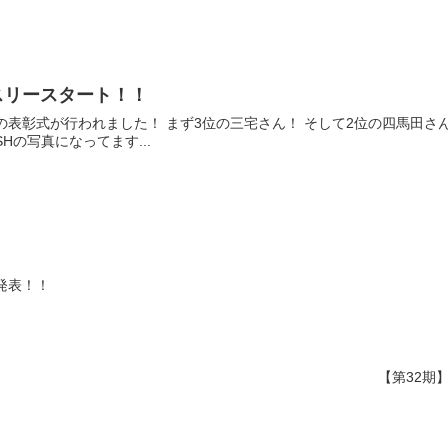
スリースタート！！
の表彰式が行われました！ まず3位の三宅さん！ そして2位の四馬田さん！
Hの写真になってます...
発表！！
【第32期