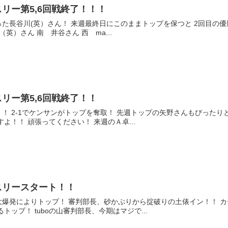
リー第5,6回戦終了！！！
た長谷川(英）さん！ 来週最終日にこのままトップを保つと 2回目の優
英）さん 南 井谷さん 西 ma...
リー第5,6回戦終了！！
！ 2-1でケンサンがトップを奪取！ 先週トップの矢野さんもびったり
よ！！ 頑張ってください！ 来週のＡ卓...
スリースタート！！
長大爆発によりトップ！ 審判部長、砂かぶりから掟破りの土俵イン！！ カ
トップ！ tuboの山審判部長、今期はマジで...