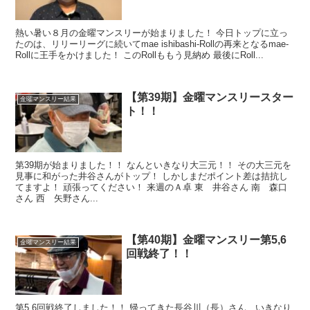
熱い暑い８月の金曜マンスリーが始まりました！ 今日トップに立っ
たのは、リリーリーグに続いてmae ishibashi-Rollの再来となるmae-
Rollに王手をかけました！ このRollももう見納め 最後にRoll...
【第39期】金曜マンスリースター
金曜マンスリー結果
ト！！
第39期が始まりました！！ なんといきなり大三元！！ その大三元を
見事に和がった井谷さんがトップ！ しかしまだポイント差は拮抗し
てますよ！ 頑張ってください！ 来週のＡ卓 東 井谷さん 南 森口
さん 西 矢野さん...
【第40期】金曜マンスリー第5,6
金曜マンスリー結果
回戦終了！！
第5,6回戦終了しました！！ 帰ってきた長谷川（長）さん、いきなり