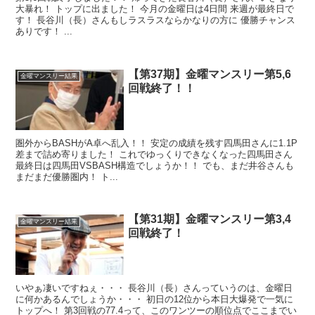
大暴れ！ トップに出ました！ 今月の金曜日は4日間 来週が最終日で
す！ 長谷川（長）さんもしラスラスならかなりの方に 優勝チャンス
ありです！ ...
【第37期】金曜マンスリー第5,6
金曜マンスリー結果
回戦終了！！
圏外からBASHがA卓へ乱入！！ 安定の成績を残す四馬田さんに1.1P
差まで詰め寄りました！ これでゆっくりできなくなった四馬田さん
最終日は四馬田VSBASH構造でしょうか！！ でも、まだ井谷さんも
まだまだ優勝圏内！ ト...
【第31期】金曜マンスリー第3,4
金曜マンスリー結果
回戦終了！
いやぁ凄いですねぇ・・・ 長谷川（長）さんっていうのは、金曜日
に何かあるんでしょうか・・・ 初日の12位から本日大爆発で一気に
トップへ！ 第3回戦の77.4って、このワンツーの順位点でここまでい