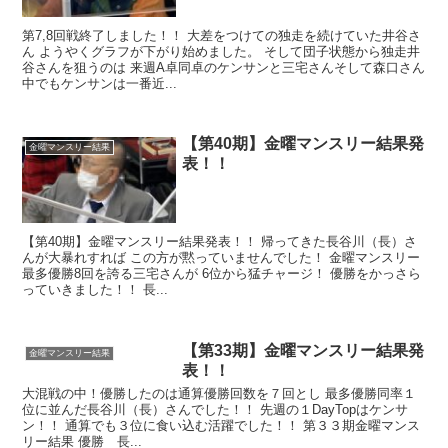
第7,8回戦終了しました！！ 大差をつけての独走を続けていた井谷さ
ん ようやくグラフが下がり始めました。 そして団子状態から独走井
谷さんを狙うのは 来週A卓同卓のケンサンと三宅さんそして森口さん
中でもケンサンは一番近...
【第40期】金曜マンスリー結果発
金曜マンスリー結果
表！！
【第40期】金曜マンスリー結果発表！！ 帰ってきた長谷川（長）さ
んが大暴れすれば この方が黙っていませんでした！ 金曜マンスリー
最多優勝8回を誇る三宅さんが 6位から猛チャージ！ 優勝をかっさら
っていきました！！ 長...
【第33期】金曜マンスリー結果発
金曜マンスリー結果
表！！
大混戦の中！優勝したのは通算優勝回数を７回とし 最多優勝同率１
位に並んだ長谷川（長）さんでした！！ 先週の１DayTopはケンサ
ン！！ 通算でも３位に食い込む活躍でした！！ 第３３期金曜マンス
リー結果 優勝 長...