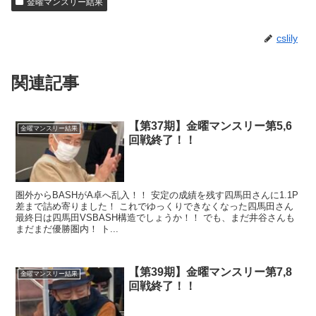
金曜マンスリー結果
cslily
関連記事
【第37期】金曜マンスリー第5,6
金曜マンスリー結果
回戦終了！！
圏外からBASHがA卓へ乱入！！ 安定の成績を残す四馬田さんに1.1P
差まで詰め寄りました！ これでゆっくりできなくなった四馬田さん
最終日は四馬田VSBASH構造でしょうか！！ でも、まだ井谷さんも
まだまだ優勝圏内！ ト...
【第39期】金曜マンスリー第7,8
金曜マンスリー結果
回戦終了！！