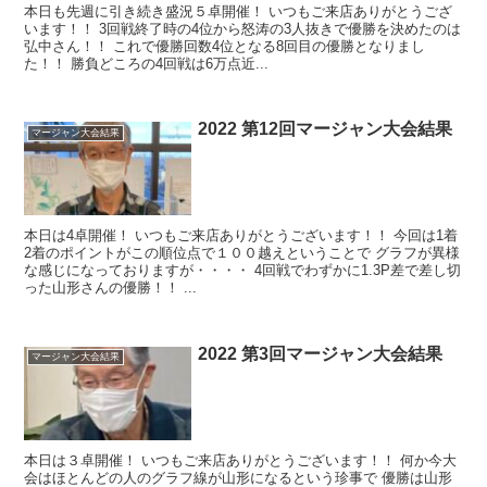
本日も先週に引き続き盛況５卓開催！ いつもご来店ありがとうござ
います！！ 3回戦終了時の4位から怒涛の3人抜きで優勝を決めたのは
弘中さん！！ これで優勝回数4位となる8回目の優勝となりまし
た！！ 勝負どころの4回戦は6万点近...
2022 第12回マージャン大会結果
マージャン大会結果
本日は4卓開催！ いつもご来店ありがとうございます！！ 今回は1着
2着のポイントがこの順位点で１００越えということで グラフが異様
な感じになっておりますが・・・・ 4回戦でわずかに1.3P差で差し切
った山形さんの優勝！！ ...
2022 第3回マージャン大会結果
マージャン大会結果
本日は３卓開催！ いつもご来店ありがとうございます！！ 何か今大
会はほとんどの人のグラフ線が山形になるという珍事で 優勝は山形