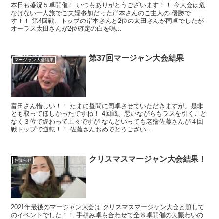
本日も盛況５卓開催！ いつもありがとうございます！！ 今大会は危
なげない一人旅でご夫婦参加だった岸本さんのご主人の 優勝で
す！！ 第4回戦、トップの岸本さんと2位の太田さんが同卓でしたが
オーラス太田さんが2位確定の白を鳴...
第37回マージャン大会結果
マージャン大会結果
富田さん惜しい！！ たまに昼間に同卓させていただきますが、是非
とも取ってほしかったですね！ 4回戦、悪いながらもラスを引くこと
なく３位で終わって上々ですが なんといっても老獪佐藤さんが４回
戦トップで逆転！！ 佐藤さんおめでとうござい...
クリスマスマージャン大会結果！
お知らせ
2021年最後のマージャン大会は クリスマスマージャン大会と題して
のイベントでした！！ 手積み卓も合わせて全８卓開催の大賑わいの